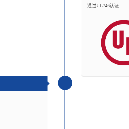
通过UL746认证