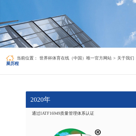
当前位置：
世界杯体育在线（中国）唯一官方网站
>
关于我们
展历程
2020年
通过IATF16949质量管理体系认证