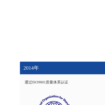
2014年
通过ISO9001质量体系认证