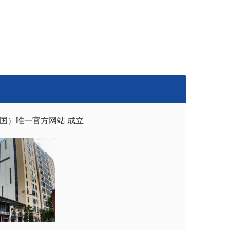
国）唯一官方网站 成立