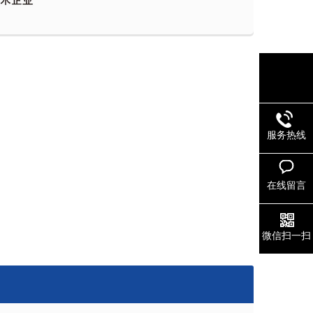
服务热线
在线留言
微信扫一扫