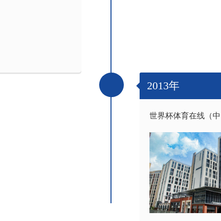
2013年
世界杯体育在线（中